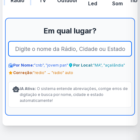
Rádio
TV
Outdoor
Influ
Led
Som
Em qual lugar?
radio
Por Nome:
"cnb", "jovem pan"
location_on
Por Local:
"MA", "açailândia"
star
Correção:
"redio" → "radio" auto
smart_toy
IA Ativa:
O sistema entende abreviações, corrige erros de
digitação e busca por nome, cidade e estado
automaticamente!