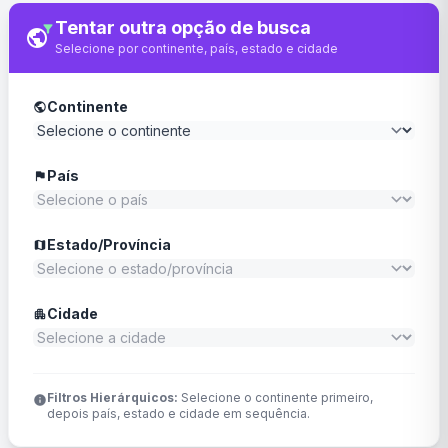
Tentar outra opção de busca
filter_alt
public
Selecione por continente, país, estado e cidade
Continente
public
País
flag
Estado/Província
map
Cidade
apartment
Filtros Hierárquicos:
Selecione o continente primeiro,
info
depois país, estado e cidade em sequência.