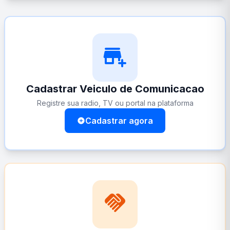
add_business
Cadastrar Veiculo de Comunicacao
Registre sua radio, TV ou portal na plataforma
Cadastrar agora
add_circle
handshake