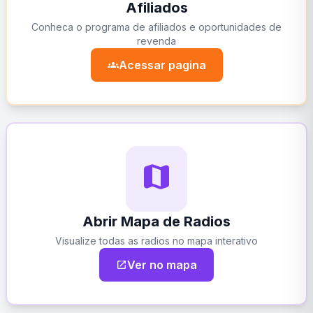
Afiliados
Conheca o programa de afiliados e oportunidades de
revenda
Acessar pagina
groups
map
Abrir Mapa de Radios
Visualize todas as radios no mapa interativo
Ver no mapa
open_in_new