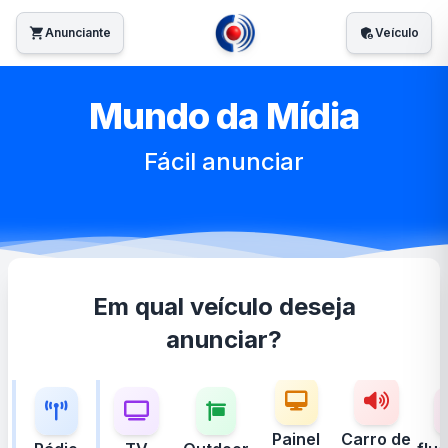
shopping_cart
Anunciante
admin_panel_settings
Veículo
Mundo da Mídia
Fácil anunciar
Em qual veículo deseja
anunciar?
Painel
Carro de