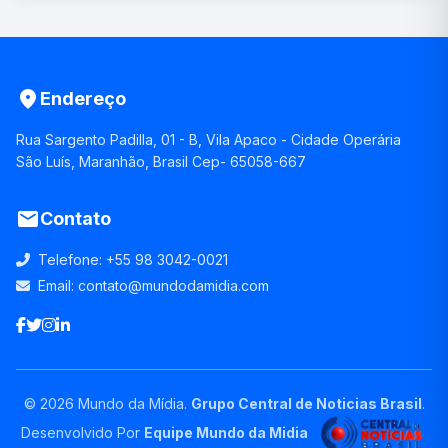
place
Endereço
Rua Sargento Padilla, 01 - B, Vila Apaco - Cidade Operária
São Luís, Maranhão, Brasil Cep- 65058-667
email
Contato
Telefone:
+55 98 3042-0021
Email:
contato@mundodamidia.com
© 2026 Mundo da Mídia.
Grupo Central de Noticias Brasil
.
Desenvolvido Por
Equipe Mundo da Midia