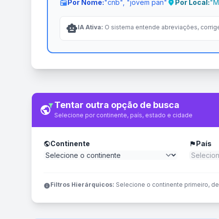
Por Nome:
"cnb", "jovem pan"
Por Local:
"M
radio
location_on
smart_toy
IA Ativa:
O sistema entende abreviações, corrig
Tentar outra opção de busca
filter_alt
public
Selecione por continente, país, estado e cidade
Continente
País
public
flag
Filtros Hierárquicos:
Selecione o continente primeiro, d
info