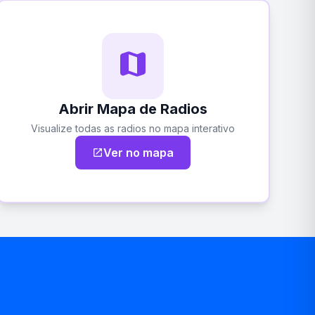
map
Abrir Mapa de Radios
Visualize todas as radios no mapa interativo
Ver no mapa
open_in_new