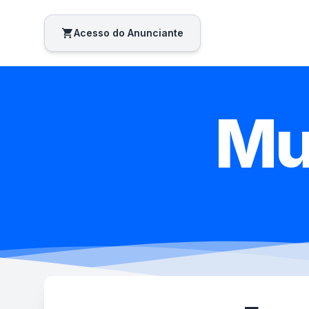
shopping_cart
Acesso do Anunciante
Mu