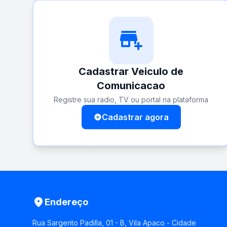
add_business
Cadastrar Veiculo de
Comunicacao
Registre sua radio, TV ou portal na plataforma
Cadastrar agora
add_circle
place
Endereço
Rua Sargento Padilla, 01 - B, Vila Apaco - Cidade