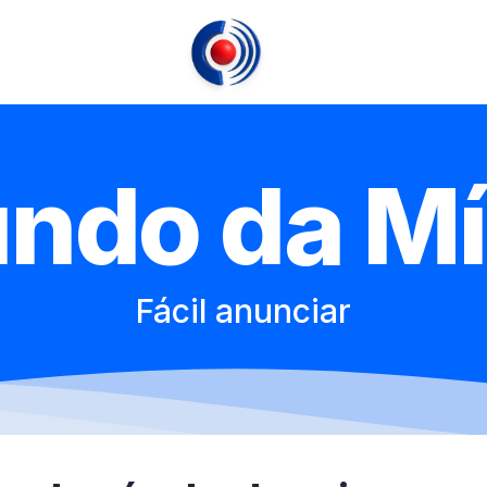
ndo da Mí
Fácil anunciar