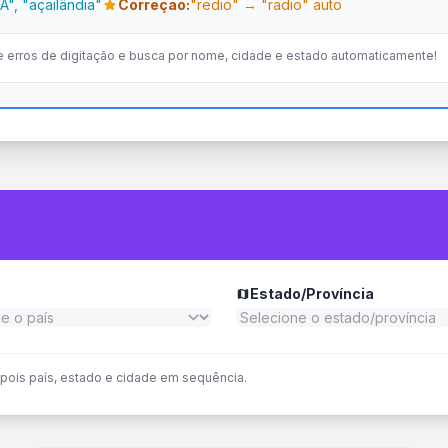
A", "açailândia"
Correção:
"redio" → "radio" auto
star
e erros de digitação e busca por nome, cidade e estado automaticamente!
Estado/Província
map
epois país, estado e cidade em sequência.