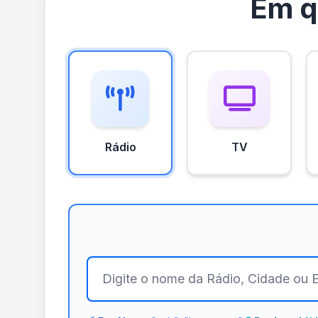
Em q
Rádio
TV