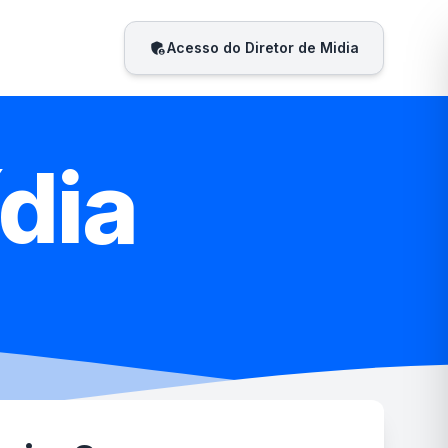
admin_panel_settings
Acesso do Diretor de Midia
dia