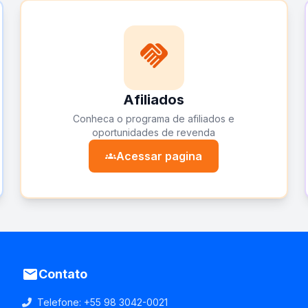
handshake
Afiliados
Conheca o programa de afiliados e
oportunidades de revenda
Acessar pagina
groups
email
Contato
Telefone:
+55 98 3042-0021