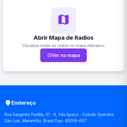
map
Abrir Mapa de Radios
Visualize todas as radios no mapa interativo
Ver no mapa
open_in_new
place
Endereço
Rua Sargento Padilla, 01 - B, Vila Apaco - Cidade Operária
São Luís, Maranhão, Brasil Cep- 65058-667