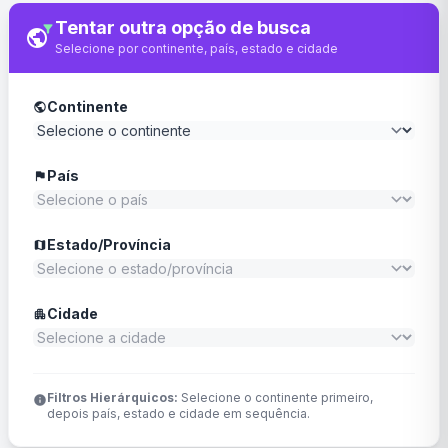
Tentar outra opção de busca
filter_alt
public
Selecione por continente, país, estado e cidade
Continente
public
País
flag
Estado/Província
map
Cidade
apartment
Filtros Hierárquicos:
Selecione o continente primeiro,
info
depois país, estado e cidade em sequência.