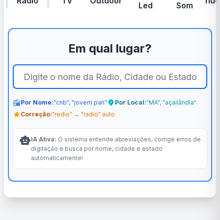
Rádio
TV
Outdoor
Influ
Led
Som
Em qual lugar?
radio
Por Nome:
"cnb", "jovem pan"
location_on
Por Local:
"MA", "açailândia"
star
Correção:
"redio" → "radio" auto
smart_toy
IA Ativa:
O sistema entende abreviações, corrige erros de
digitação e busca por nome, cidade e estado
automaticamente!