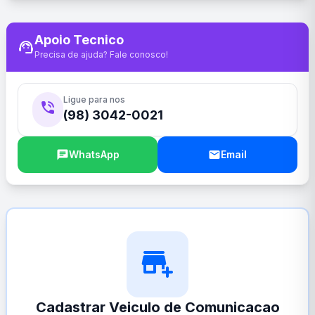
Apoio Tecnico
support_agent
Precisa de ajuda? Fale conosco!
Ligue para nos
phone_in_talk
(98) 3042-0021
chat
WhatsApp
email
Email
add_business
Cadastrar Veiculo de Comunicacao