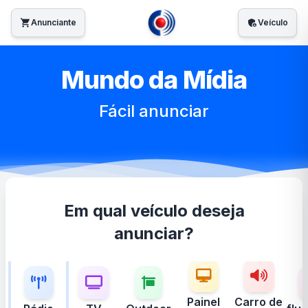
shopping_cart
Anunciante
admin_panel_settings
Veículo
Mundo da Mídia
Fácil anunciar
Em qual veículo deseja
anunciar?
Painel
Carro de